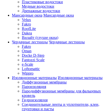
Пластиковые водостоки
Медные водостоки
Дренажные водостоки
Мансардные окна
Мансардные окна
Velux
Fakro
RoofLite
Dakea
Вилайт (глухие окна)
Чердачные лестницы
Чердачные лестницы
Fakro
Oman
Docke D-Step
Fantozzi Scale
e-Scale
Loftomattic
Wippro
Изоляционные материалы
Изоляционные материалы
Диффузионные мембраны
Пароизоляция
Пародиффузионные мембраны для фальцевых
кровель
Гидроизоляция
Соединительные ленты и уплотнители, клеи,
грунтовки и пасты