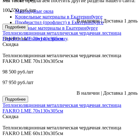
Мы также предлагаем посетить другие разделы нашего сайта:
100 550
руб.
/шт
Мансардные окна
Кровельные материалы в Екатеринбурге
В наличии
|
Доставка 1 день
Профнастил (профлист) в Екатеринбурге
Подробнее
Фасадные материалы в Екатеринбурге
Теплоизоляционная металлическая чердачная лестница
Перейти на
FAKRO LME 70х140х305см
главную страницу
.
Скидка
Теплоизоляционная металлическая чердачная лестница
FAKRO LME 70х130х305см
98 500
руб.
/шт
97 950
руб.
/шт
В наличии
|
Доставка 1 день
Подробнее
Теплоизоляционная металлическая чердачная лестница
FAKRO LME 70х130х305см
Скидка
Теплоизоляционная металлическая чердачная лестница
FAKRO LME 60х130х305см