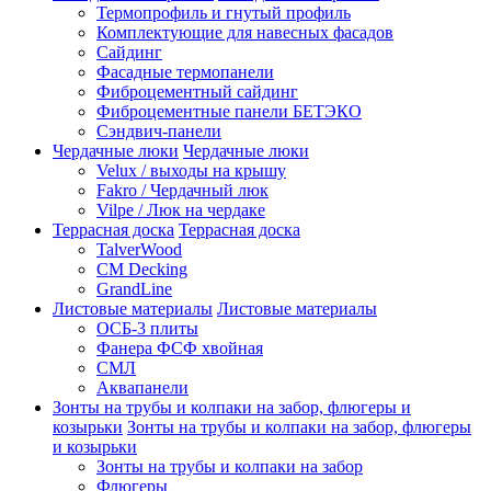
Термопрофиль и гнутый профиль
Комплектующие для навесных фасадов
Сайдинг
Фасадные термопанели
Фиброцементный сайдинг
Фиброцементные панели БЕТЭКО
Сэндвич-панели
Чердачные люки
Чердачные люки
Velux / выходы на крышу
Fakro / Чердачный люк
Vilpe / Люк на чердаке
Террасная доска
Террасная доска
TalverWood
CM Decking
GrandLine
Листовые материалы
Листовые материалы
ОСБ-3 плиты
Фанера ФСФ хвойная
СМЛ
Аквапанели
Зонты на трубы и колпаки на забор, флюгеры и
козырьки
Зонты на трубы и колпаки на забор, флюгеры
и козырьки
Зонты на трубы и колпаки на забор
Флюгеры