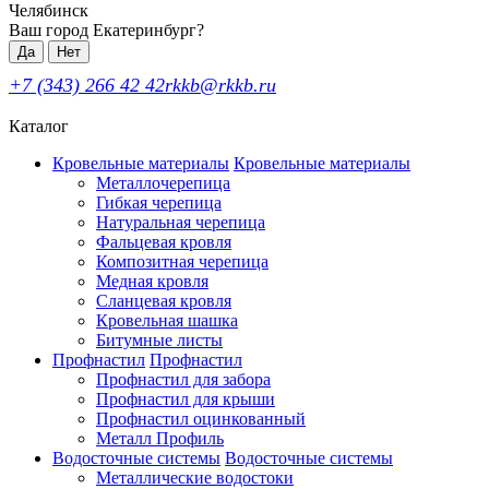
Челябинск
Ваш город Екатеринбург?
Да
Нет
+7 (343) 266 42 42
rkkb@rkkb.ru
Каталог
Кровельные материалы
Кровельные материалы
Металлочерепица
Гибкая черепица
Натуральная черепица
Фальцевая кровля
Композитная черепица
Медная кровля
Сланцевая кровля
Кровельная шашка
Битумные листы
Профнастил
Профнастил
Профнастил для забора
Профнастил для крыши
Профнастил оцинкованный
Металл Профиль
Водосточные системы
Водосточные системы
Металлические водостоки