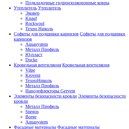
Подкладочные гидроизоляционные ковры
Утеплитель
Утеплитель
Эковер
Knauf
Rockwool
Техно Николь
Софиты для подшивки карнизов
Софиты для подшивки
карнизов
Aquasystem
Металл Профиль
Ю-пласт
Docke
Кровельная вентиляция
Кровельная вентиляция
Vilpe
Krovent
ТехноНиколь
Металл Профиль
Нанодефлекторы Gervent
Элементы безопасности кровли
Элементы безопасности
кровли
Металл Профиль
Snegos
Borge
Aquasystem
Фасадные материалы
Фасадные материалы