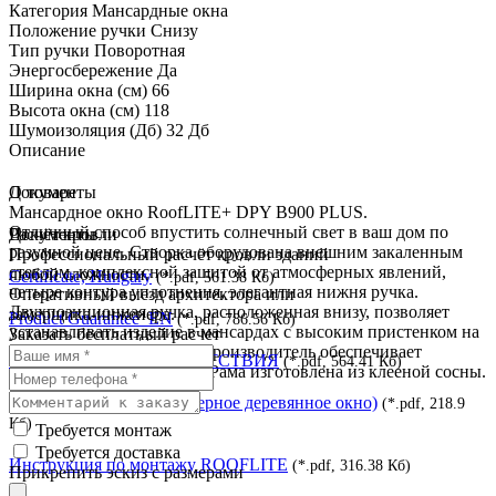
Категория
Мансардные окна
Положение ручки
Снизу
Тип ручки
Поворотная
Энергосбережение
Да
Ширина окна (см)
66
Высота окна (см)
118
Шумоизоляция (Дб)
32 Дб
Описание
О товаре
Документы
Мансардное окно RoofLITE+ DPY B900 PLUS.
Отличный способ впустить солнечный свет в ваш дом по
Документы
Расчёт кровли
разумной цене. Створка оборудована внешним закаленным
Профессиональный расчёт кровли зданий
стеклом, комплексной защитой от атмосферных явлений,
любой сложности.
Certificate, Hungary
(*.pdf, 561.38 Кб)
четыре контура уплотнения, элегантная нижня ручка.
Оперативный выезд архитектора или
Двухпозиционная ручка, расположенная внизу, позволяет
замерщика-инженера.
Product Guarantee_EN
(*.pdf, 786.56 Кб)
устанавливать изделие в мансардах с высоким пристенком на
Заказать бесплатный расчет
высоте от 130 до 160 см. Производитель обеспечивает
СЕРТИФИКАТ СООТВЕТСТВИЯ
(*.pdf, 564.41 Кб)
гарантию качества 10 лет. Рама изготовлена из клееной сосны.
Тех DPY B900 (Однокамерное деревянное окно)
(*.pdf, 218.9
Кб)
Требуется монтаж
Требуется доставка
Инструкция по монтажу ROOFLITE
(*.pdf, 316.38 Кб)
Прикрепить эскиз с размерами