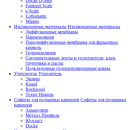
Docke D-Step
Fantozzi Scale
e-Scale
Loftomattic
Wippro
Изоляционные материалы
Изоляционные материалы
Диффузионные мембраны
Пароизоляция
Пародиффузионные мембраны для фальцевых
кровель
Гидроизоляция
Соединительные ленты и уплотнители, клеи,
грунтовки и пасты
Подкладочные гидроизоляционные ковры
Утеплитель
Утеплитель
Эковер
Knauf
Rockwool
Техно Николь
Софиты для подшивки карнизов
Софиты для подшивки
карнизов
Aquasystem
Металл Профиль
Ю-пласт
Docke