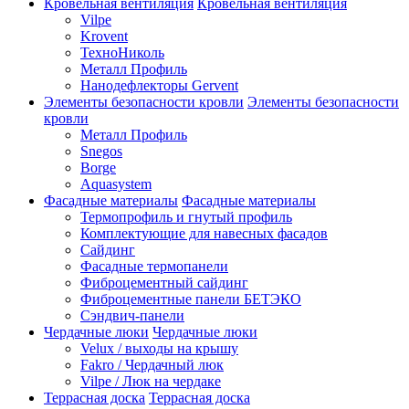
Кровельная вентиляция
Кровельная вентиляция
Vilpe
Krovent
ТехноНиколь
Металл Профиль
Нанодефлекторы Gervent
Элементы безопасности кровли
Элементы безопасности
кровли
Металл Профиль
Snegos
Borge
Aquasystem
Фасадные материалы
Фасадные материалы
Термопрофиль и гнутый профиль
Комплектующие для навесных фасадов
Сайдинг
Фасадные термопанели
Фиброцементный сайдинг
Фиброцементные панели БЕТЭКО
Сэндвич-панели
Чердачные люки
Чердачные люки
Velux / выходы на крышу
Fakro / Чердачный люк
Vilpe / Люк на чердаке
Террасная доска
Террасная доска