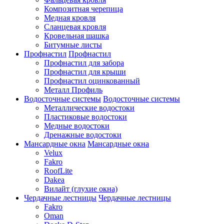
Композитная черепица
Медная кровля
Сланцевая кровля
Кровельная шашка
Битумные листы
Профнастил
Профнастил
Профнастил для забора
Профнастил для крыши
Профнастил оцинкованный
Металл Профиль
Водосточные системы
Водосточные системы
Металлические водостоки
Пластиковые водостоки
Медные водостоки
Дренажные водостоки
Мансардные окна
Мансардные окна
Velux
Fakro
RoofLite
Dakea
Вилайт (глухие окна)
Чердачные лестницы
Чердачные лестницы
Fakro
Oman