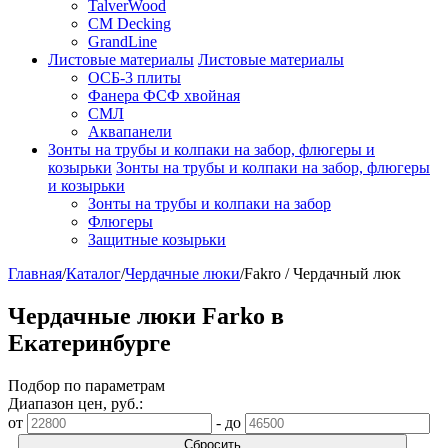
TalverWood
CM Decking
GrandLine
Листовые материалы
Листовые материалы
ОСБ-3 плиты
Фанера ФСФ хвойная
СМЛ
Аквапанели
Зонты на трубы и колпаки на забор, флюгеры и
козырьки
Зонты на трубы и колпаки на забор, флюгеры
и козырьки
Зонты на трубы и колпаки на забор
Флюгеры
Защитные козырьки
Главная
/
Каталог
/
Чердачные люки
/
Fakro / Чердачный люк
Чердачные люки Farko в
Екатеринбурге
Подбор по параметрам
Диапазон цен, руб.:
от
-
до
Сбросить