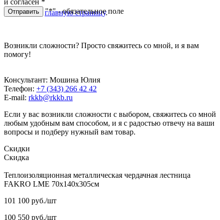
и согласен
*
"*" - обязательное поле
Отправить
Перейти на
главную страницу
.
Возникли сложности? Просто свяжитесь со мной, и я вам
помогу!
Консультант: Мошина Юлия
Телефон:
+7 (343) 266 42 42
E-mail:
rkkb@rkkb.ru
Если у вас возникли сложности с выбором, свяжитесь со мной
любым удобным вам способом, и я с радостью отвечу на ваши
вопросы и подберу нужный вам товар.
Скидки
Скидка
Теплоизоляционная металлическая чердачная лестница
FAKRO LME 70х140х305см
101 100
руб.
/шт
100 550
руб.
/шт