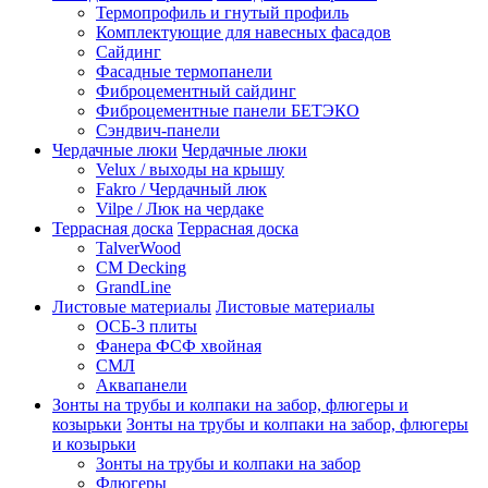
Термопрофиль и гнутый профиль
Комплектующие для навесных фасадов
Сайдинг
Фасадные термопанели
Фиброцементный сайдинг
Фиброцементные панели БЕТЭКО
Сэндвич-панели
Чердачные люки
Чердачные люки
Velux / выходы на крышу
Fakro / Чердачный люк
Vilpe / Люк на чердаке
Террасная доска
Террасная доска
TalverWood
CM Decking
GrandLine
Листовые материалы
Листовые материалы
ОСБ-3 плиты
Фанера ФСФ хвойная
СМЛ
Аквапанели
Зонты на трубы и колпаки на забор, флюгеры и
козырьки
Зонты на трубы и колпаки на забор, флюгеры
и козырьки
Зонты на трубы и колпаки на забор
Флюгеры