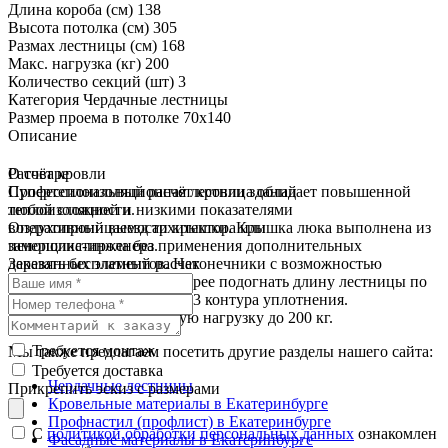
Длина короба (см)
138
Высота потолка (см)
305
Размах лестницы (см)
168
Макс. нагрузка (кг)
200
Количество секций (шт)
3
Категория
Чердачные лестницы
Размер проема в потолке
70x140
Описание
О товаре
Расчёт кровли
Супертеплоизоляционная лестница обладает повышенной
Профессиональный расчёт кровли зданий
теплоизоляцией и низкими показателями
любой сложности.
воздухопроницаемости крышки. Крышка люка выполнена из
Оперативный выезд архитектора или
пенополистирола без применения дополнительных
замерщика-инженера.
деревянных элементов. Наконечники с возможностью
Заказать бесплатный расчет
регулировки помогут быстрее подогнать длину лестницы по
высоте помещения. Имеет 3 контура уплотнения.
Выдерживает повышенную нагрузку до 200 кг.
Требуется монтаж
Мы также предлагаем посетить другие разделы нашего сайта:
Требуется доставка
Чердачные лестницы
Прикрепить эскиз с размерами
Кровельные материалы в Екатеринбурге
Профнастил (профлист) в Екатеринбурге
С
политикой обработки персональных данных
ознакомлен
Фасадные материалы в Екатеринбурге