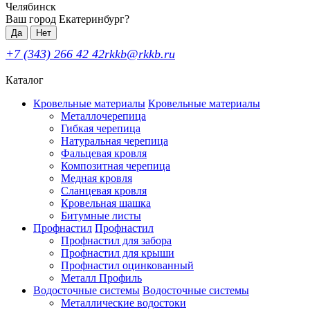
Челябинск
Ваш город Екатеринбург?
Да
Нет
+7 (343) 266 42 42
rkkb@rkkb.ru
Каталог
Кровельные материалы
Кровельные материалы
Металлочерепица
Гибкая черепица
Натуральная черепица
Фальцевая кровля
Композитная черепица
Медная кровля
Сланцевая кровля
Кровельная шашка
Битумные листы
Профнастил
Профнастил
Профнастил для забора
Профнастил для крыши
Профнастил оцинкованный
Металл Профиль
Водосточные системы
Водосточные системы
Металлические водостоки