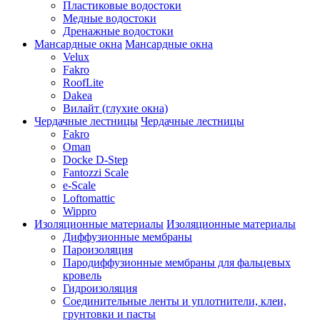
Пластиковые водостоки
Медные водостоки
Дренажные водостоки
Мансардные окна
Мансардные окна
Velux
Fakro
RoofLite
Dakea
Вилайт (глухие окна)
Чердачные лестницы
Чердачные лестницы
Fakro
Oman
Docke D-Step
Fantozzi Scale
e-Scale
Loftomattic
Wippro
Изоляционные материалы
Изоляционные материалы
Диффузионные мембраны
Пароизоляция
Пародиффузионные мембраны для фальцевых
кровель
Гидроизоляция
Соединительные ленты и уплотнители, клеи,
грунтовки и пасты