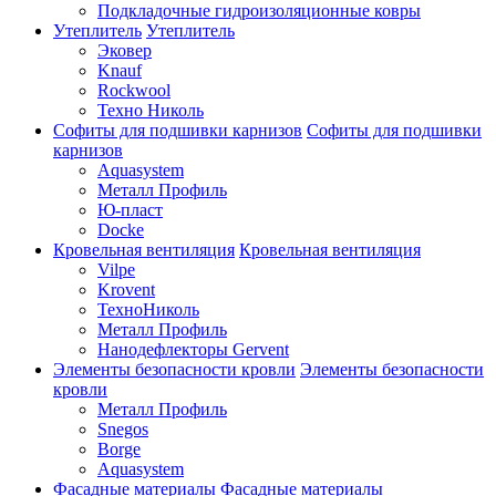
Подкладочные гидроизоляционные ковры
Утеплитель
Утеплитель
Эковер
Knauf
Rockwool
Техно Николь
Софиты для подшивки карнизов
Софиты для подшивки
карнизов
Aquasystem
Металл Профиль
Ю-пласт
Docke
Кровельная вентиляция
Кровельная вентиляция
Vilpe
Krovent
ТехноНиколь
Металл Профиль
Нанодефлекторы Gervent
Элементы безопасности кровли
Элементы безопасности
кровли
Металл Профиль
Snegos
Borge
Aquasystem
Фасадные материалы
Фасадные материалы