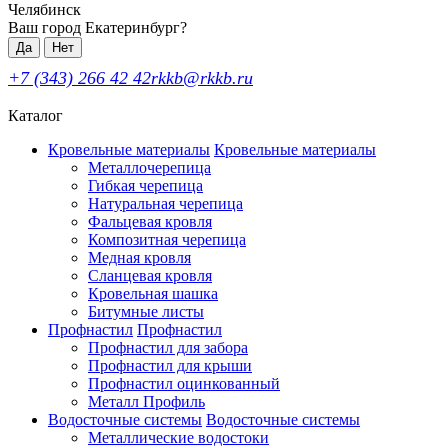
Челябинск
Ваш город Екатеринбург?
Да
Нет
+7 (343) 266 42 42
rkkb@rkkb.ru
Каталог
Кровельные материалы
Кровельные материалы
Металлочерепица
Гибкая черепица
Натуральная черепица
Фальцевая кровля
Композитная черепица
Медная кровля
Сланцевая кровля
Кровельная шашка
Битумные листы
Профнастил
Профнастил
Профнастил для забора
Профнастил для крыши
Профнастил оцинкованный
Металл Профиль
Водосточные системы
Водосточные системы
Металлические водостоки