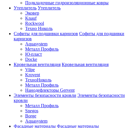
Подкладочные гидроизоляционные ковры
Утеплитель
Утеплитель
Эковер
Knauf
Rockwool
Техно Николь
Софиты для подшивки карнизов
Софиты для подшивки
карнизов
Aquasystem
Металл Профиль
Ю-пласт
Docke
Кровельная вентиляция
Кровельная вентиляция
Vilpe
Krovent
ТехноНиколь
Металл Профиль
Нанодефлекторы Gervent
Элементы безопасности кровли
Элементы безопасности
кровли
Металл Профиль
Snegos
Borge
Aquasystem
Фасадные материалы
Фасадные материалы