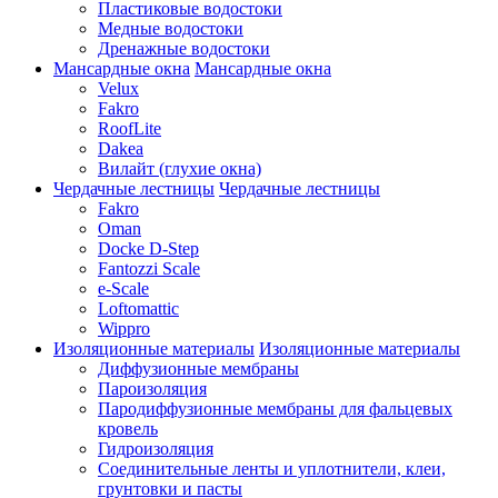
Пластиковые водостоки
Медные водостоки
Дренажные водостоки
Мансардные окна
Мансардные окна
Velux
Fakro
RoofLite
Dakea
Вилайт (глухие окна)
Чердачные лестницы
Чердачные лестницы
Fakro
Oman
Docke D-Step
Fantozzi Scale
e-Scale
Loftomattic
Wippro
Изоляционные материалы
Изоляционные материалы
Диффузионные мембраны
Пароизоляция
Пародиффузионные мембраны для фальцевых
кровель
Гидроизоляция
Соединительные ленты и уплотнители, клеи,
грунтовки и пасты