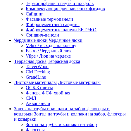
Термопрофиль и гнутый профиль
Комплектующие для навесных фасадов
Сайдинг
Фасадные термопанели
Фиброцементный сайдинг
Фиброцементные панели БЕТЭКО
Сэндвич-панели
Чердачные люки
Чердачные люки
Velux / выходы на крышу
Fakro / Чердачный люк
Vilpe / Люк на чердаке
Террасная доска
Террасная доска
TalverWood
CM Decking
GrandLine
Листовые материалы
Листовые материалы
ОСБ-3 плиты
Фанера ФСФ хвойная
СМЛ
Аквапанели
Зонты на трубы и колпаки на забор, флюгеры и
козырьки
Зонты на трубы и колпаки на забор, флюгеры
и козырьки
Зонты на трубы и колпаки на забор
Флюгеры