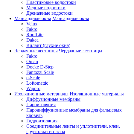
Пластиковые водостоки
Медные водостоки
Дренажные водостоки
Мансардные окна
Мансардные окна
Velux
Fakro
RoofLite
Dakea
Вилайт (глухие окна)
Чердачные лестницы
Чердачные лестницы
Fakro
Oman
Docke D-Step
Fantozzi Scale
e-Scale
Loftomattic
Wippro
Изоляционные материалы
Изоляционные материалы
Диффузионные мембраны
Пароизоляция
Пародиффузионные мембраны для фальцевых
кровель
Гидроизоляция
Соединительные ленты и уплотнители, клеи,
грунтовки и пасты