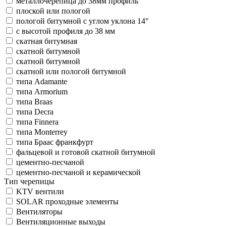
металлочерепица до 38мм профиль
плоской или пологой
пологой битумной с углом уклона 14°
с высотой профиля до 38 мм
скатная битумная
скатной битумной
скатной битумной
скатной или пологой битумной
типа Adamante
типа Armorium
типа Braas
типа Decra
типа Finnera
типа Monterrey
типа Браас франкфурт
фальцевой и готовой скатной битумной
цементно-песчаной
цементно-песчаной и керамической
Тип черепицы
KTV вентили
SOLAR проходные элементы
Вентиляторы
Вентиляционные выходы