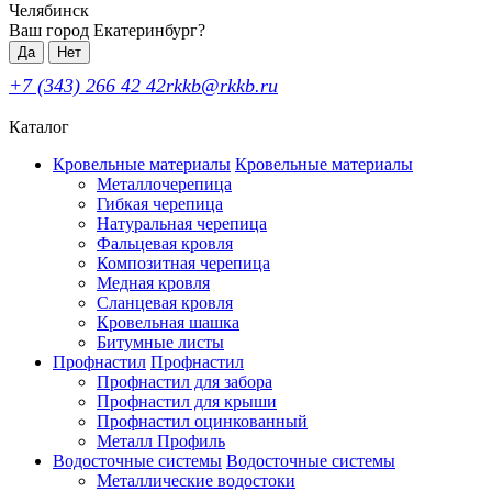
Челябинск
Ваш город Екатеринбург?
Да
Нет
+7 (343) 266 42 42
rkkb@rkkb.ru
Каталог
Кровельные материалы
Кровельные материалы
Металлочерепица
Гибкая черепица
Натуральная черепица
Фальцевая кровля
Композитная черепица
Медная кровля
Сланцевая кровля
Кровельная шашка
Битумные листы
Профнастил
Профнастил
Профнастил для забора
Профнастил для крыши
Профнастил оцинкованный
Металл Профиль
Водосточные системы
Водосточные системы
Металлические водостоки