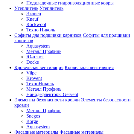
Подкладочные гидроизоляционные ковры
Утеплитель
Утеплитель
Эковер
Knauf
Rockwool
Техно Николь
Софиты для подшивки карнизов
Софиты для подшивки
карнизов
Aquasystem
Металл Профиль
Ю-пласт
Docke
Кровельная вентиляция
Кровельная вентиляция
Vilpe
Krovent
ТехноНиколь
Металл Профиль
Нанодефлекторы Gervent
Элементы безопасности кровли
Элементы безопасности
кровли
Металл Профиль
Snegos
Borge
Aquasystem
Фасадные материалы
Фасадные материалы