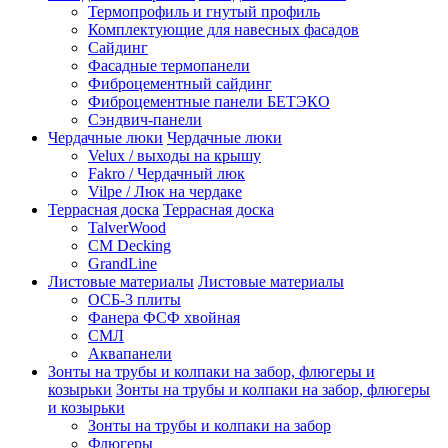
Термопрофиль и гнутый профиль
Комплектующие для навесных фасадов
Сайдинг
Фасадные термопанели
Фиброцементный сайдинг
Фиброцементные панели БЕТЭКО
Сэндвич-панели
Чердачные люки
Чердачные люки
Velux / выходы на крышу
Fakro / Чердачный люк
Vilpe / Люк на чердаке
Террасная доска
Террасная доска
TalverWood
CM Decking
GrandLine
Листовые материалы
Листовые материалы
ОСБ-3 плиты
Фанера ФСФ хвойная
СМЛ
Аквапанели
Зонты на трубы и колпаки на забор, флюгеры и
козырьки
Зонты на трубы и колпаки на забор, флюгеры
и козырьки
Зонты на трубы и колпаки на забор
Флюгеры