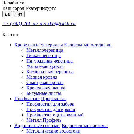
Челябинск
Ваш город Екатеринбург?
Да
Нет
+7 (343) 266 42 42
rkkb@rkkb.ru
Каталог
Кровельные материалы
Кровельные материалы
Металлочерепица
Гибкая черепица
Натуральная черепица
Фальцевая кровля
Композитная черепица
Медная кровля
Сланцевая кровля
Кровельная шашка
Битумные листы
Профнастил
Профнастил
Профнастил для забора
Профнастил для крыши
Профнастил оцинкованный
Металл Профиль
Водосточные системы
Водосточные системы
Металлические водостоки