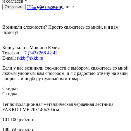
и согласен
*
"*" - обязательное поле
Отправить
Перейти на
главную страницу
.
Возникли сложности? Просто свяжитесь со мной, и я вам
помогу!
Консультант: Мошина Юлия
Телефон:
+7 (343) 266 42 42
E-mail:
rkkb@rkkb.ru
Если у вас возникли сложности с выбором, свяжитесь со мной
любым удобным вам способом, и я с радостью отвечу на ваши
вопросы и подберу нужный вам товар.
Скидки
Скидка
Теплоизоляционная металлическая чердачная лестница
FAKRO LME 70х140х305см
101 100
руб.
/шт
100 550
руб.
/шт