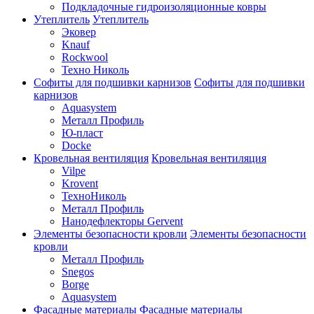
Подкладочные гидроизоляционные ковры
Утеплитель
Утеплитель
Эковер
Knauf
Rockwool
Техно Николь
Софиты для подшивки карнизов
Софиты для подшивки
карнизов
Aquasystem
Металл Профиль
Ю-пласт
Docke
Кровельная вентиляция
Кровельная вентиляция
Vilpe
Krovent
ТехноНиколь
Металл Профиль
Нанодефлекторы Gervent
Элементы безопасности кровли
Элементы безопасности
кровли
Металл Профиль
Snegos
Borge
Aquasystem
Фасадные материалы
Фасадные материалы