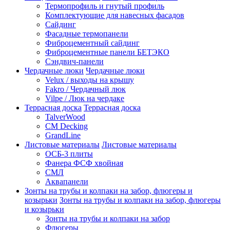
Термопрофиль и гнутый профиль
Комплектующие для навесных фасадов
Сайдинг
Фасадные термопанели
Фиброцементный сайдинг
Фиброцементные панели БЕТЭКО
Сэндвич-панели
Чердачные люки
Чердачные люки
Velux / выходы на крышу
Fakro / Чердачный люк
Vilpe / Люк на чердаке
Террасная доска
Террасная доска
TalverWood
CM Decking
GrandLine
Листовые материалы
Листовые материалы
ОСБ-3 плиты
Фанера ФСФ хвойная
СМЛ
Аквапанели
Зонты на трубы и колпаки на забор, флюгеры и
козырьки
Зонты на трубы и колпаки на забор, флюгеры
и козырьки
Зонты на трубы и колпаки на забор
Флюгеры