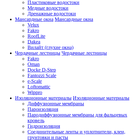
Пластиковые водостоки
Медные водостоки
Дренажные водостоки
Мансардные окна
Мансардные окна
Velux
Fakro
RoofLite
Dakea
Вилайт (глухие окна)
Чердачные лестницы
Чердачные лестницы
Fakro
Oman
Docke D-Step
Fantozzi Scale
e-Scale
Loftomattic
Wippro
Изоляционные материалы
Изоляционные материалы
Диффузионные мембраны
Пароизоляция
Пародиффузионные мембраны для фальцевых
кровель
Гидроизоляция
Соединительные ленты и уплотнители, клеи,
грунтовки и пасты