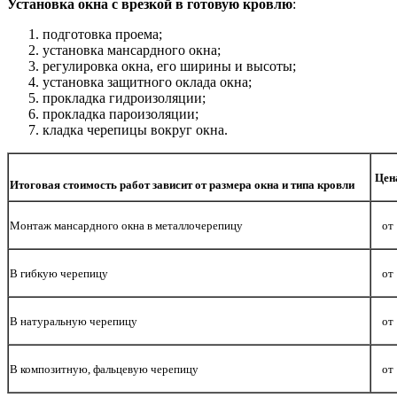
Установка окна с врезкой в готовую кровлю
:
подготовка проема;
установка мансардного окна;
регулировка окна, его ширины и высоты;
установка защитного оклада окна;
прокладка гидроизоляции;
прокладка пароизоляции;
кладка черепицы вокруг окна.
Цена
Итоговая стоимость работ зависит от размера окна и типа кровли
Монтаж мансардного окна в металлочерепицу
от
В гибкую черепицу
от
В натуральную черепицу
от
В композитную, фальцевую черепицу
от