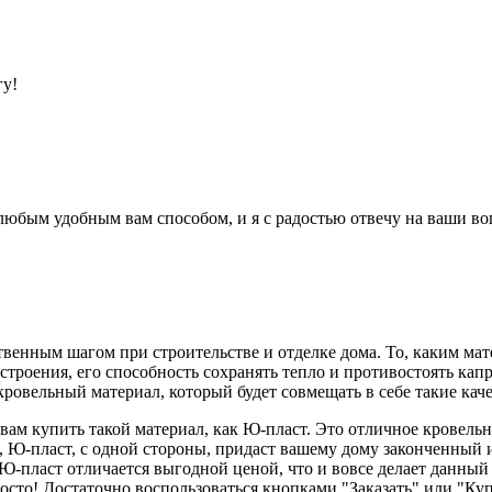
гу!
 любым удобным вам способом, и я с радостью отвечу на ваши в
твенным шагом при строительстве и отделке дома. То, каким ма
строения, его способность сохранять тепло и противостоять кап
овельный материал, который будет совмещать в себе такие качес
вам купить такой материал, как Ю-пласт. Это отличное кровель
Ю-пласт, с одной стороны, придаст вашему дому законченный и
о, Ю-пласт отличается выгодной ценой, что и вовсе делает дан
осто! Достаточно воспользоваться кнопками "Заказать" или "Куп