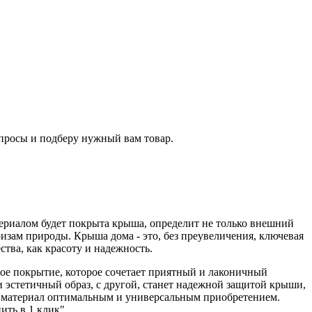
опросы и подберу нужный вам товар.
териалом будет покрыта крыша, определит не только внешний
ризам природы. Крыша дома - это, без преувеличения, ключевая
тва, как красоту и надежность.
ное покрытие, которое сочетает приятный и лаконичный
 эстетичный образ, с другой, станет надежной защитой крыши,
ный материал оптимальным и универсальным приобретением.
ить в 1 клик".