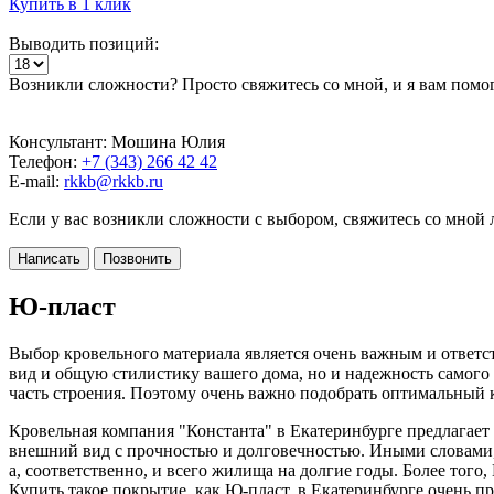
Купить в 1 клик
Выводить позиций:
Возникли сложности? Просто свяжитесь со мной, и я вам помо
Консультант: Мошина Юлия
Телефон:
+7 (343) 266 42 42
E-mail:
rkkb@rkkb.ru
Если у вас возникли сложности с выбором, свяжитесь со мной
Написать
Позвонить
Ю-пласт
Выбор кровельного материала является очень важным и ответс
вид и общую стилистику вашего дома, но и надежность самого 
часть строения. Поэтому очень важно подобрать оптимальный кр
Кровельная компания "Константа" в Екатеринбурге предлагает 
внешний вид с прочностью и долговечностью. Иными словами, 
а, соответственно, и всего жилища на долгие годы. Более тог
Купить такое покрытие, как Ю-пласт, в Екатеринбурге очень пр