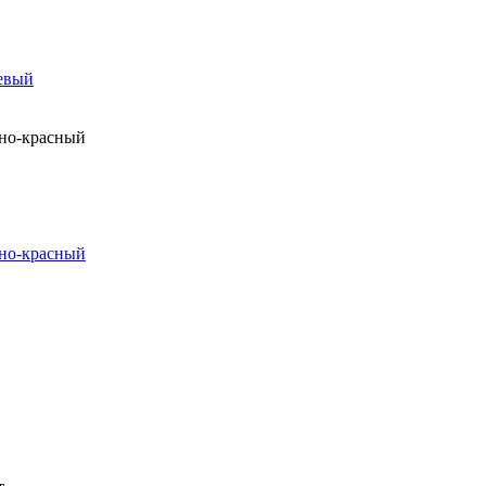
невый
чно-красный
чно-красный