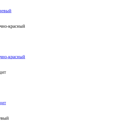
чневый
ично-красный
ично-красный
цит
цит
невый