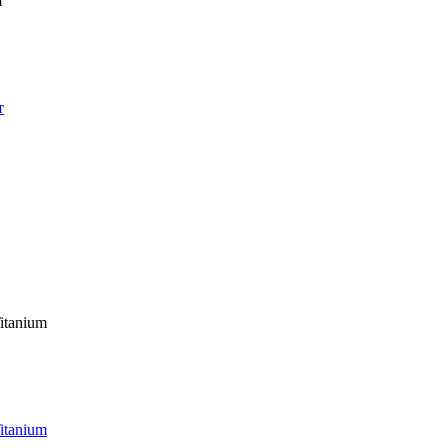
т
т
itanium
itanium