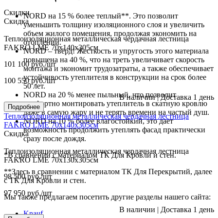
Скидки
NORD на 15 % более теплый**. Это позволит
Скидка
уменьшить толщину изоляционного слоя и увеличить
объем жилого помещения, продолжая экономить на
Теплоизоляционная металлическая чердачная лестница
отоплении.
FAKRO LME 70х140х305см
NORD – твёрд! Жесткость и упругость этого материала
повышена на 40 %, что на треть увеличивает скорость
101 100
руб.
/шт
монтажа и экономит трудозатраты, а также обеспечивает
устойчивость утеплителя в конструкции на срок более
100 550
руб.
/шт
50 лет.
NORD на 20 % менее пыльный, что позволит
В наличии
|
Доставка 1 день
комфортно монтировать утеплитель в скатную кровлю
Подробнее
даже в самую жару и не терять времени на частый душ.
Теплоизоляционная металлическая чердачная лестница
NORD на 10 % более влагостойкий, это дает
FAKRO LME 70х140х305см
возможность продолжить утеплять фасад практически
Скидка
сразу после дождя.
Теплоизоляционная металлическая чердачная лестница
*В сравнении с материалом ТК Для Кровли и стен.
FAKRO LME 70х130х305см
**Здесь в сравнении с материалом ТК Для Перекрытий, далее
98 500
руб.
/шт
с ТК Для Кровли и стен.
97 950
руб.
/шт
Мы также предлагаем посетить другие разделы нашего сайта:
В наличии
|
Доставка 1 день
Knauf