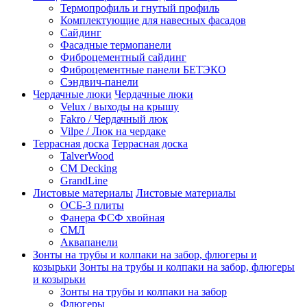
Термопрофиль и гнутый профиль
Комплектующие для навесных фасадов
Сайдинг
Фасадные термопанели
Фиброцементный сайдинг
Фиброцементные панели БЕТЭКО
Сэндвич-панели
Чердачные люки
Чердачные люки
Velux / выходы на крышу
Fakro / Чердачный люк
Vilpe / Люк на чердаке
Террасная доска
Террасная доска
TalverWood
CM Decking
GrandLine
Листовые материалы
Листовые материалы
ОСБ-3 плиты
Фанера ФСФ хвойная
СМЛ
Аквапанели
Зонты на трубы и колпаки на забор, флюгеры и
козырьки
Зонты на трубы и колпаки на забор, флюгеры
и козырьки
Зонты на трубы и колпаки на забор
Флюгеры