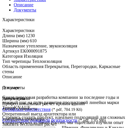
Описание
Документы
Характеристики
Характеристики
Длина (мм)
1230
Ширина (мм)
610
Назначение
утепление, звукоизоляция
Артикул
ЕК000091875
Категория
Изоляция
Тип черепицы
Теплоизоляция
Область применения
Перекрытия, Перегородки, Каркасные
стены
Описание
О товаре
Документы
Самая передовая разработка компании за последние годы и
Документы
Расчёт кровли
важный шаг на пути развития продуктовой линейки марки
Профессиональный расчёт кровли зданий
ТеплоKNAUF.
любой сложности.
Сетификат соответствия
(*.pdf, 704.19 Кб)
Оперативный выезд архитектора или
Стремясь создать продукт, идеально подходящий для сложных
замерщика-инженера.
Соответствие пожарной безопасности
(*.pdf, 1.05 Мб)
климатических условий России, мы тщательно изучили опыт
Заказать бесплатный расчет
стран с суровым климатом — Швеции, Финляндии и Канады