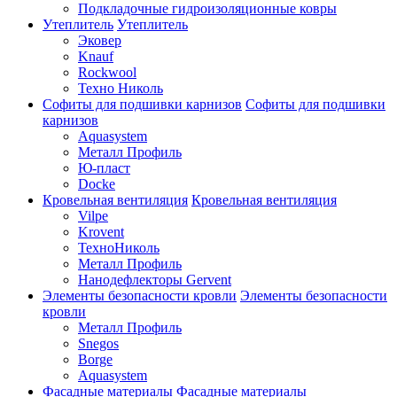
Подкладочные гидроизоляционные ковры
Утеплитель
Утеплитель
Эковер
Knauf
Rockwool
Техно Николь
Софиты для подшивки карнизов
Софиты для подшивки
карнизов
Aquasystem
Металл Профиль
Ю-пласт
Docke
Кровельная вентиляция
Кровельная вентиляция
Vilpe
Krovent
ТехноНиколь
Металл Профиль
Нанодефлекторы Gervent
Элементы безопасности кровли
Элементы безопасности
кровли
Металл Профиль
Snegos
Borge
Aquasystem
Фасадные материалы
Фасадные материалы