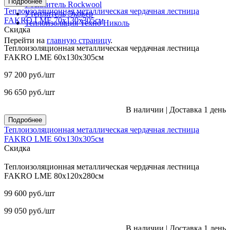
Подробнее
Утеплитель Rockwool
Теплоизоляционная металлическая чердачная лестница
Утеплитель Эковер
FAKRO LME 70х130х305см
Теплоизоляция Техно Николь
Скидка
Перейти на
главную страницу
.
Теплоизоляционная металлическая чердачная лестница
FAKRO LME 60х130х305см
97 200
руб.
/шт
96 650
руб.
/шт
В наличии
|
Доставка 1 день
Подробнее
Теплоизоляционная металлическая чердачная лестница
FAKRO LME 60х130х305см
Скидка
Теплоизоляционная металлическая чердачная лестница
FAKRO LME 80х120х280см
99 600
руб.
/шт
99 050
руб.
/шт
В наличии
|
Доставка 1 день