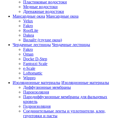
Пластиковые водостоки
Медные водостоки
Дренажные водостоки
Мансардные окна
Мансардные окна
Velux
Fakro
RoofLite
Dakea
Вилайт (глухие окна)
Чердачные лестницы
Чердачные лестницы
Fakro
Oman
Docke D-Step
Fantozzi Scale
e-Scale
Loftomattic
Wippro
Изоляционные материалы
Изоляционные материалы
Диффузионные мембраны
Пароизоляция
Пародиффузионные мембраны для фальцевых
кровель
Гидроизоляция
Соединительные ленты и уплотнители, клеи,
грунтовки и пасты