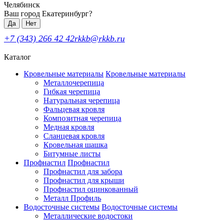
Челябинск
Ваш город Екатеринбург?
Да
Нет
+7 (343) 266 42 42
rkkb@rkkb.ru
Каталог
Кровельные материалы
Кровельные материалы
Металлочерепица
Гибкая черепица
Натуральная черепица
Фальцевая кровля
Композитная черепица
Медная кровля
Сланцевая кровля
Кровельная шашка
Битумные листы
Профнастил
Профнастил
Профнастил для забора
Профнастил для крыши
Профнастил оцинкованный
Металл Профиль
Водосточные системы
Водосточные системы
Металлические водостоки