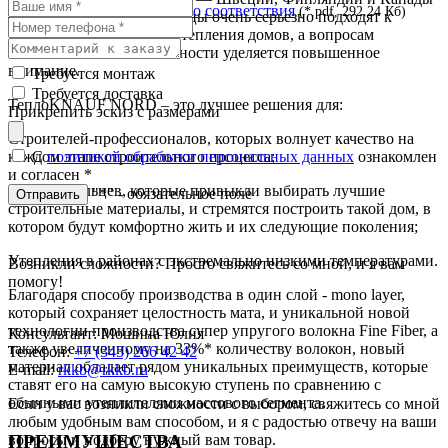
Сертификат экологического соответствия
(*.pdf, 292.24 Кб)
— в которых домовладельцы очень серьезно подходят к
выбору материалов для утепления домов, а вопросам
безопасности и экологичности уделяется повышенное
внимание.
Требуется монтаж
Требуется доставка
ТеплоKNAUF NORD – это лучшее решения для:
Прикрепить эскиз с размерами
Строителей-профессионалов, которых волнует качество на
каждом этапе строительного процесса;
С
политикой обработки персональных данных
ознакомлен
и согласен
*
Домовладельцев, которые привыкли выбирать лучшие
"*" - обязательное поле
Отправить
строительные материалы, и стремятся построить такой дом, в
котором будут комфортно жить и их следующие поколения;
Утепления в районах с экстремально низкими температурами.
Возникли сложности? Просто свяжитесь со мной, и я вам
помогу!
Благодаря способу производства в один слой - mono layer,
который сохраняет целостность мата, и уникальной новой
технологии производства супер упругого волокна Fine Fiber, а
Консультант: Мошина Юлия
также увеличенному на 33%* количеству волокон, новый
Телефон:
+7 (343) 266 42 42
материал обладает рядом уникальных преимуществ, которые
E-mail:
rkkb@rkkb.ru
ставят его на самую высокую ступень по сравнению с
обычными утеплителями массового сегмента.
Если у вас возникли сложности с выбором, свяжитесь со мной
любым удобным вам способом, и я с радостью отвечу на ваши
ПРЕИМУЩЕСТВА
вопросы и подберу нужный вам товар.