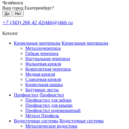
Челябинск
Ваш город Екатеринбург?
Да
Нет
+7 (343) 266 42 42
rkkb@rkkb.ru
Каталог
Кровельные материалы
Кровельные материалы
Металлочерепица
Гибкая черепица
Натуральная черепица
Фальцевая кровля
Композитная черепица
Медная кровля
Сланцевая кровля
Кровельная шашка
Битумные листы
Профнастил
Профнастил
Профнастил для забора
Профнастил для крыши
Профнастил оцинкованный
Металл Профиль
Водосточные системы
Водосточные системы
Металлические водостоки