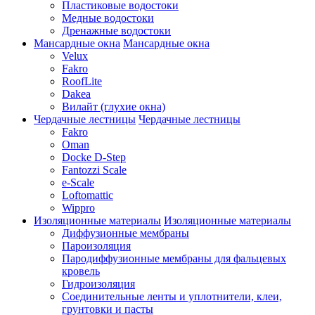
Пластиковые водостоки
Медные водостоки
Дренажные водостоки
Мансардные окна
Мансардные окна
Velux
Fakro
RoofLite
Dakea
Вилайт (глухие окна)
Чердачные лестницы
Чердачные лестницы
Fakro
Oman
Docke D-Step
Fantozzi Scale
e-Scale
Loftomattic
Wippro
Изоляционные материалы
Изоляционные материалы
Диффузионные мембраны
Пароизоляция
Пародиффузионные мембраны для фальцевых
кровель
Гидроизоляция
Соединительные ленты и уплотнители, клеи,
грунтовки и пасты