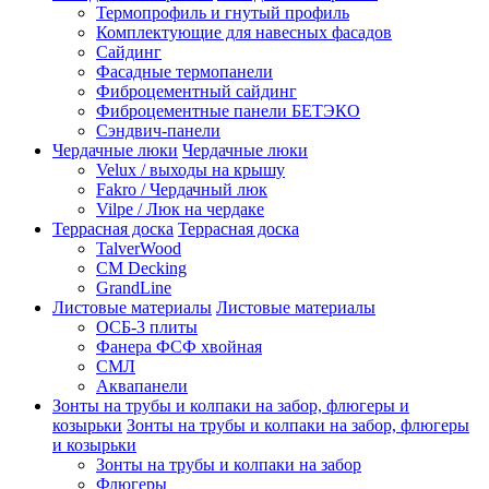
Термопрофиль и гнутый профиль
Комплектующие для навесных фасадов
Сайдинг
Фасадные термопанели
Фиброцементный сайдинг
Фиброцементные панели БЕТЭКО
Сэндвич-панели
Чердачные люки
Чердачные люки
Velux / выходы на крышу
Fakro / Чердачный люк
Vilpe / Люк на чердаке
Террасная доска
Террасная доска
TalverWood
CM Decking
GrandLine
Листовые материалы
Листовые материалы
ОСБ-3 плиты
Фанера ФСФ хвойная
СМЛ
Аквапанели
Зонты на трубы и колпаки на забор, флюгеры и
козырьки
Зонты на трубы и колпаки на забор, флюгеры
и козырьки
Зонты на трубы и колпаки на забор
Флюгеры