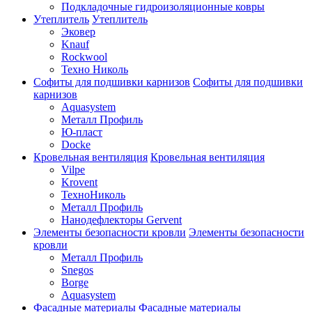
Подкладочные гидроизоляционные ковры
Утеплитель
Утеплитель
Эковер
Knauf
Rockwool
Техно Николь
Софиты для подшивки карнизов
Софиты для подшивки
карнизов
Aquasystem
Металл Профиль
Ю-пласт
Docke
Кровельная вентиляция
Кровельная вентиляция
Vilpe
Krovent
ТехноНиколь
Металл Профиль
Нанодефлекторы Gervent
Элементы безопасности кровли
Элементы безопасности
кровли
Металл Профиль
Snegos
Borge
Aquasystem
Фасадные материалы
Фасадные материалы