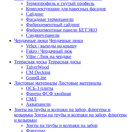
Термопрофиль и гнутый профиль
Комплектующие для навесных фасадов
Сайдинг
Фасадные термопанели
Фиброцементный сайдинг
Фиброцементные панели БЕТЭКО
Сэндвич-панели
Чердачные люки
Чердачные люки
Velux / выходы на крышу
Fakro / Чердачный люк
Vilpe / Люк на чердаке
Террасная доска
Террасная доска
TalverWood
CM Decking
GrandLine
Листовые материалы
Листовые материалы
ОСБ-3 плиты
Фанера ФСФ хвойная
СМЛ
Аквапанели
Зонты на трубы и колпаки на забор, флюгеры и
козырьки
Зонты на трубы и колпаки на забор, флюгеры
и козырьки
Зонты на трубы и колпаки на забор
Флюгеры