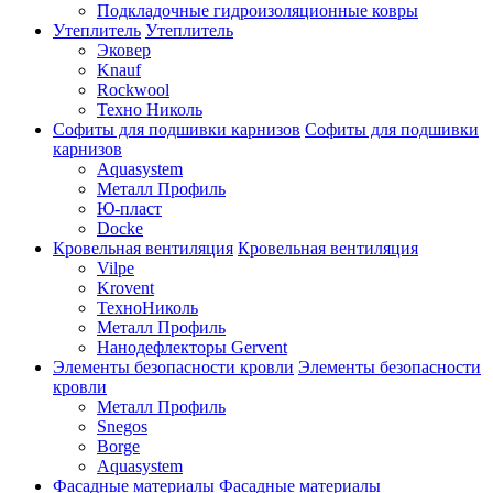
Подкладочные гидроизоляционные ковры
Утеплитель
Утеплитель
Эковер
Knauf
Rockwool
Техно Николь
Софиты для подшивки карнизов
Софиты для подшивки
карнизов
Aquasystem
Металл Профиль
Ю-пласт
Docke
Кровельная вентиляция
Кровельная вентиляция
Vilpe
Krovent
ТехноНиколь
Металл Профиль
Нанодефлекторы Gervent
Элементы безопасности кровли
Элементы безопасности
кровли
Металл Профиль
Snegos
Borge
Aquasystem
Фасадные материалы
Фасадные материалы