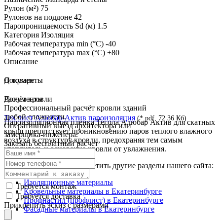
Рулон (м²)
75
Рулонов на поддоне
42
Паропроницаемость Sd (м)
1.5
Категория
Изоляция
Рабочая температура min (°С)
-40
Рабочая температура max (°С)
+80
Описание
О товаре
Документы
Документы
Расчёт кровли
Профессиональный расчёт кровли зданий
любой сложности.
Тех лист Алюбар-Актив пароизоляция
(*.pdf, 72.36 Кб)
Пароизоляционная плёнка Тегола Алюбар Актив для скатных
Оперативный выезд архитектора или
крыш препятствует проникновению паров теплого влажного
замерщика-инженера.
воздуха в структуру кровли, предохраняя тем самым
Заказать бесплатный расчет
утеплитель и основание кровли от увлажнения.
Мы также предлагаем посетить другие разделы нашего сайта:
Изоляционные материалы
Требуется монтаж
Кровельные материалы в Екатеринбурге
Требуется доставка
Профнастил (профлист) в Екатеринбурге
Прикрепить эскиз с размерами
Фасадные материалы в Екатеринбурге