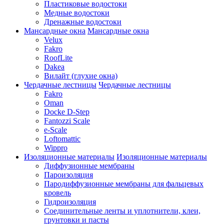
Пластиковые водостоки
Медные водостоки
Дренажные водостоки
Мансардные окна
Мансардные окна
Velux
Fakro
RoofLite
Dakea
Вилайт (глухие окна)
Чердачные лестницы
Чердачные лестницы
Fakro
Oman
Docke D-Step
Fantozzi Scale
e-Scale
Loftomattic
Wippro
Изоляционные материалы
Изоляционные материалы
Диффузионные мембраны
Пароизоляция
Пародиффузионные мембраны для фальцевых
кровель
Гидроизоляция
Соединительные ленты и уплотнители, клеи,
грунтовки и пасты