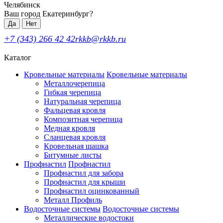
Челябинск
Ваш город Екатеринбург?
Да
Нет
+7 (343) 266 42 42
rkkb@rkkb.ru
Каталог
Кровельные материалы
Кровельные материалы
Металлочерепица
Гибкая черепица
Натуральная черепица
Фальцевая кровля
Композитная черепица
Медная кровля
Сланцевая кровля
Кровельная шашка
Битумные листы
Профнастил
Профнастил
Профнастил для забора
Профнастил для крыши
Профнастил оцинкованный
Металл Профиль
Водосточные системы
Водосточные системы
Металлические водостоки