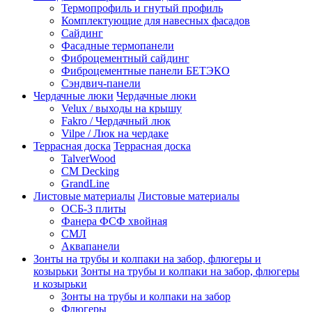
Термопрофиль и гнутый профиль
Комплектующие для навесных фасадов
Сайдинг
Фасадные термопанели
Фиброцементный сайдинг
Фиброцементные панели БЕТЭКО
Сэндвич-панели
Чердачные люки
Чердачные люки
Velux / выходы на крышу
Fakro / Чердачный люк
Vilpe / Люк на чердаке
Террасная доска
Террасная доска
TalverWood
CM Decking
GrandLine
Листовые материалы
Листовые материалы
ОСБ-3 плиты
Фанера ФСФ хвойная
СМЛ
Аквапанели
Зонты на трубы и колпаки на забор, флюгеры и
козырьки
Зонты на трубы и колпаки на забор, флюгеры
и козырьки
Зонты на трубы и колпаки на забор
Флюгеры