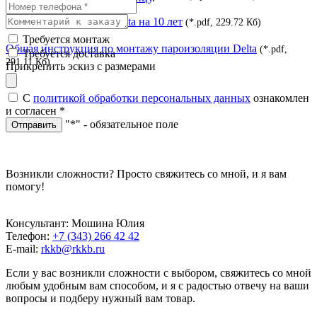
Гарантийная грамота Delta на 10 лет
(*.pdf, 229.72 Кб)
Требуется монтаж
Общая инструкция по монтажу пароизоляции Delta
(*.pdf,
Требуется доставка
291.11 Кб)
Прикрепить эскиз с размерами
С
политикой обработки персональных данных
ознакомлен
и согласен
*
"*" - обязательное поле
Отправить
Возникли сложности? Просто свяжитесь со мной, и я вам
помогу!
Консультант: Мошина Юлия
Телефон:
+7 (343) 266 42 42
E-mail:
rkkb@rkkb.ru
Если у вас возникли сложности с выбором, свяжитесь со мной
любым удобным вам способом, и я с радостью отвечу на ваши
вопросы и подберу нужный вам товар.