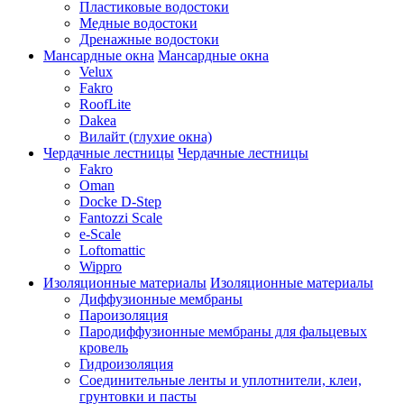
Пластиковые водостоки
Медные водостоки
Дренажные водостоки
Мансардные окна
Мансардные окна
Velux
Fakro
RoofLite
Dakea
Вилайт (глухие окна)
Чердачные лестницы
Чердачные лестницы
Fakro
Oman
Docke D-Step
Fantozzi Scale
e-Scale
Loftomattic
Wippro
Изоляционные материалы
Изоляционные материалы
Диффузионные мембраны
Пароизоляция
Пародиффузионные мембраны для фальцевых
кровель
Гидроизоляция
Соединительные ленты и уплотнители, клеи,
грунтовки и пасты