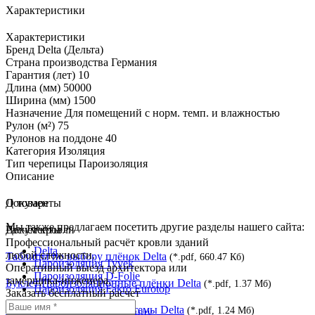
Характеристики
Характеристики
Бренд
Delta (Дельта)
Страна производства
Германия
Гарантия (лет)
10
Длина (мм)
50000
Ширина (мм)
1500
Назначение
Для помещений с норм. темп. и влажностью
Рулон (м²)
75
Рулонов на поддоне
40
Категория
Изоляция
Тип черепицы
Пароизоляция
Описание
О товаре
Документы
Мы также предлагаем посетить другие разделы нашего сайта:
Документы
Расчёт кровли
Профессиональный расчёт кровли зданий
Delta
любой сложности.
Таблицы по выбору плёнок Delta
(*.pdf, 660.47 Кб)
Пароизоляция Tyvek
Оперативный выезд архитектора или
Пароизоляция D-Folie
замерщика-инженера.
Буклет Пароизоляционные плёнки Delta
(*.pdf, 1.37 Мб)
Пароизоляция Fakro Eurotop
Заказать бесплатный расчет
Буклет Изоляционные системы Delta
(*.pdf, 1.24 Мб)
Перейти на
главную страницу
.