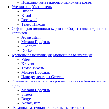
Подкладочные гидроизоляционные ковры
Утеплитель
Утеплитель
Эковер
Knauf
Rockwool
Техно Николь
Софиты для подшивки карнизов
Софиты для подшивки
карнизов
Aquasystem
Металл Профиль
Ю-пласт
Docke
Кровельная вентиляция
Кровельная вентиляция
Vilpe
Krovent
ТехноНиколь
Металл Профиль
Нанодефлекторы Gervent
Элементы безопасности кровли
Элементы безопасности
кровли
Металл Профиль
Snegos
Borge
Aquasystem
Фасадные материалы
Фасадные материалы