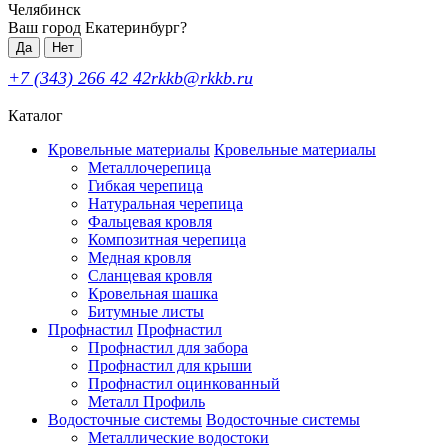
Челябинск
Ваш город Екатеринбург?
Да
Нет
+7 (343) 266 42 42
rkkb@rkkb.ru
Каталог
Кровельные материалы
Кровельные материалы
Металлочерепица
Гибкая черепица
Натуральная черепица
Фальцевая кровля
Композитная черепица
Медная кровля
Сланцевая кровля
Кровельная шашка
Битумные листы
Профнастил
Профнастил
Профнастил для забора
Профнастил для крыши
Профнастил оцинкованный
Металл Профиль
Водосточные системы
Водосточные системы
Металлические водостоки