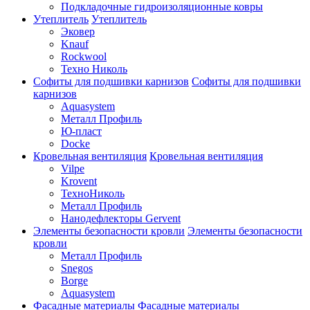
Подкладочные гидроизоляционные ковры
Утеплитель
Утеплитель
Эковер
Knauf
Rockwool
Техно Николь
Софиты для подшивки карнизов
Софиты для подшивки
карнизов
Aquasystem
Металл Профиль
Ю-пласт
Docke
Кровельная вентиляция
Кровельная вентиляция
Vilpe
Krovent
ТехноНиколь
Металл Профиль
Нанодефлекторы Gervent
Элементы безопасности кровли
Элементы безопасности
кровли
Металл Профиль
Snegos
Borge
Aquasystem
Фасадные материалы
Фасадные материалы