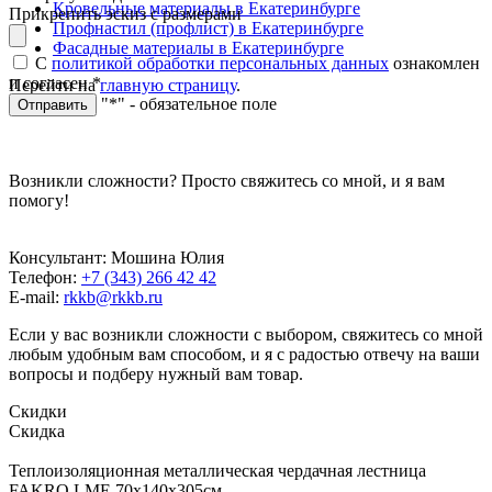
Кровельные материалы в Екатеринбурге
Прикрепить эскиз с размерами
Профнастил (профлист) в Екатеринбурге
Фасадные материалы в Екатеринбурге
С
политикой обработки персональных данных
ознакомлен
и согласен
*
Перейти на
главную страницу
.
"*" - обязательное поле
Отправить
Возникли сложности? Просто свяжитесь со мной, и я вам
помогу!
Консультант: Мошина Юлия
Телефон:
+7 (343) 266 42 42
E-mail:
rkkb@rkkb.ru
Если у вас возникли сложности с выбором, свяжитесь со мной
любым удобным вам способом, и я с радостью отвечу на ваши
вопросы и подберу нужный вам товар.
Скидки
Скидка
Теплоизоляционная металлическая чердачная лестница
FAKRO LME 70х140х305см