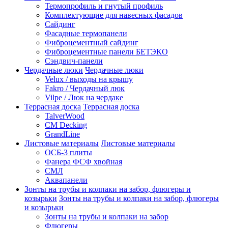
Термопрофиль и гнутый профиль
Комплектующие для навесных фасадов
Сайдинг
Фасадные термопанели
Фиброцементный сайдинг
Фиброцементные панели БЕТЭКО
Сэндвич-панели
Чердачные люки
Чердачные люки
Velux / выходы на крышу
Fakro / Чердачный люк
Vilpe / Люк на чердаке
Террасная доска
Террасная доска
TalverWood
CM Decking
GrandLine
Листовые материалы
Листовые материалы
ОСБ-3 плиты
Фанера ФСФ хвойная
СМЛ
Аквапанели
Зонты на трубы и колпаки на забор, флюгеры и
козырьки
Зонты на трубы и колпаки на забор, флюгеры
и козырьки
Зонты на трубы и колпаки на забор
Флюгеры