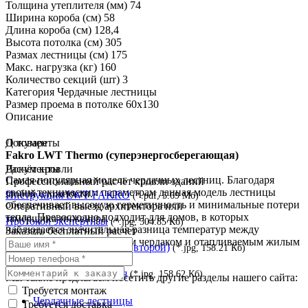
Толщина утеплителя (мм)
74
Ширина короба (см)
58
Длина короба (см)
128,4
Высота потолка (см)
305
Размах лестницы (см)
175
Макс. нагрузка (кг)
160
Количество секций (шт)
3
Категория
Чердачные лестницы
Размер проема в потолке
60x130
Описание
О товаре
Документы
Fakro LWT Thermo (суперэнергосберегающая)
Документы
Расчёт кровли
Самая популярная модель чердачных лестниц. Благодаря
Профессиональный расчёт кровли зданий
своим техническим параметрам данная модель лестницы
любой сложности.
Инструкция LWT FAKRO
(*.pdf, 5.69 Мб)
обеспечивает высокую герметичность и минимальные потери
Оперативный выезд архитектора или
тепла. Превосходно подходит для домов, в которых
замерщика-инженера.
Протокол экспертизы
(*.jpg, 504.85 Кб)
наблюдается значительная разница температур между
Заказать бесплатный расчет
неотапливаемым холодным чердаком и отапливаемым жилым
Сертификат соответствия (второй)
(*.jpg, 158.21 Кб)
помещением.
Сертификат соответствия
(*.jpg, 158.62 Кб)
Мы также предлагаем посетить другие разделы нашего сайта:
Требуется монтаж
Чердачные лестницы
Требуется доставка