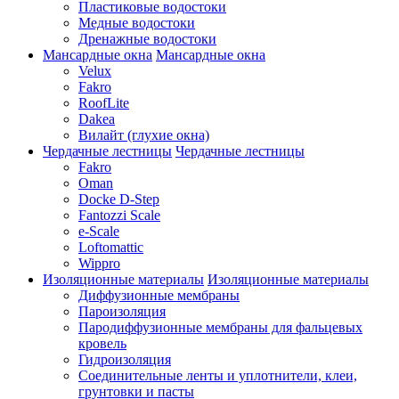
Пластиковые водостоки
Медные водостоки
Дренажные водостоки
Мансардные окна
Мансардные окна
Velux
Fakro
RoofLite
Dakea
Вилайт (глухие окна)
Чердачные лестницы
Чердачные лестницы
Fakro
Oman
Docke D-Step
Fantozzi Scale
e-Scale
Loftomattic
Wippro
Изоляционные материалы
Изоляционные материалы
Диффузионные мембраны
Пароизоляция
Пародиффузионные мембраны для фальцевых
кровель
Гидроизоляция
Соединительные ленты и уплотнители, клеи,
грунтовки и пасты