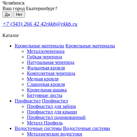
Челябинск
Ваш город Екатеринбург?
Да
Нет
+7 (343) 266 42 42
rkkb@rkkb.ru
Каталог
Кровельные материалы
Кровельные материалы
Металлочерепица
Гибкая черепица
Натуральная черепица
Фальцевая кровля
Композитная черепица
Медная кровля
Сланцевая кровля
Кровельная шашка
Битумные листы
Профнастил
Профнастил
Профнастил для забора
Профнастил для крыши
Профнастил оцинкованный
Металл Профиль
Водосточные системы
Водосточные системы
Металлические водостоки