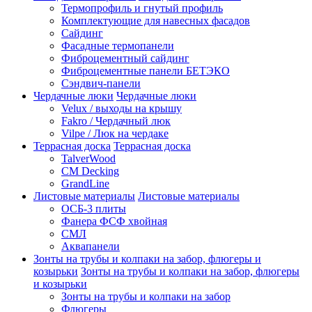
Термопрофиль и гнутый профиль
Комплектующие для навесных фасадов
Сайдинг
Фасадные термопанели
Фиброцементный сайдинг
Фиброцементные панели БЕТЭКО
Сэндвич-панели
Чердачные люки
Чердачные люки
Velux / выходы на крышу
Fakro / Чердачный люк
Vilpe / Люк на чердаке
Террасная доска
Террасная доска
TalverWood
CM Decking
GrandLine
Листовые материалы
Листовые материалы
ОСБ-3 плиты
Фанера ФСФ хвойная
СМЛ
Аквапанели
Зонты на трубы и колпаки на забор, флюгеры и
козырьки
Зонты на трубы и колпаки на забор, флюгеры
и козырьки
Зонты на трубы и колпаки на забор
Флюгеры