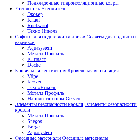
Подкладочные гидроизоляционные ковры
Утеплитель
Утеплитель
Эковер
Knauf
Rockwool
Техно Николь
Софиты для подшивки карнизов
Софиты для подшивки
карнизов
Aquasystem
Металл Профиль
Ю-пласт
Docke
Кровельная вентиляция
Кровельная вентиляция
Vilpe
Krovent
ТехноНиколь
Металл Профиль
Нанодефлекторы Gervent
Элементы безопасности кровли
Элементы безопасности
кровли
Металл Профиль
Snegos
Borge
Aquasystem
Фасадные материалы
Фасадные материалы