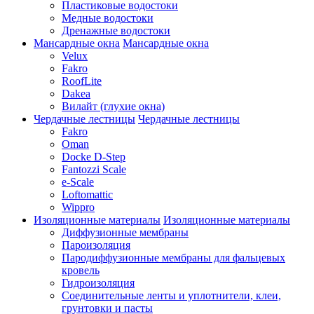
Пластиковые водостоки
Медные водостоки
Дренажные водостоки
Мансардные окна
Мансардные окна
Velux
Fakro
RoofLite
Dakea
Вилайт (глухие окна)
Чердачные лестницы
Чердачные лестницы
Fakro
Oman
Docke D-Step
Fantozzi Scale
e-Scale
Loftomattic
Wippro
Изоляционные материалы
Изоляционные материалы
Диффузионные мембраны
Пароизоляция
Пародиффузионные мембраны для фальцевых
кровель
Гидроизоляция
Соединительные ленты и уплотнители, клеи,
грунтовки и пасты