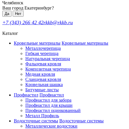
Челябинск
Ваш город Екатеринбург?
Да
Нет
+7 (343) 266 42 42
rkkb@rkkb.ru
Каталог
Кровельные материалы
Кровельные материалы
Металлочерепица
Гибкая черепица
Натуральная черепица
Фальцевая кровля
Композитная черепица
Медная кровля
Сланцевая кровля
Кровельная шашка
Битумные листы
Профнастил
Профнастил
Профнастил для забора
Профнастил для крыши
Профнастил оцинкованный
Металл Профиль
Водосточные системы
Водосточные системы
Металлические водостоки