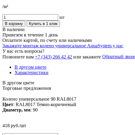
/м²
шт
В корзину
Купить в 1 клик
В наличии
Привезем в течение 1 день
Оплатите картой, по счету или наличными
Закажите монтаж колено универсальное AquaSystem у нас
У вас есть вопросы?
Обратный звон
Позвоните нам
+7 (343) 266 42 42
или закажите
В другом цвете
Характеристики
В другом цвете
Торговые предложения
Колено универсальное 90 RAL8017
Цвет
: RAL8017 Темно-коричневый
Диаметр, мм
: 90
418 руб./шт