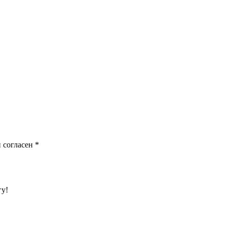
 согласен
*
гу!