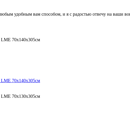
 любым удобным вам способом, и я с радостью отвечу на ваши в
O LME 70х140х305см
O LME 70х140х305см
O LME 70х130х305см