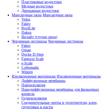
Пластиковые водостоки
Медные водостоки
Дренажные водостоки
Мансардные окна
Мансардные окна
Velux
Fakro
RoofLite
Dakea
Вилайт (глухие окна)
Чердачные лестницы
Чердачные лестницы
Fakro
Oman
Docke D-Step
Fantozzi Scale
e-Scale
Loftomattic
Wippro
Изоляционные материалы
Изоляционные материалы
Диффузионные мембраны
Пароизоляция
Пародиффузионные мембраны для фальцевых
кровель
Гидроизоляция
Соединительные ленты и уплотнители, клеи,
грунтовки и пасты