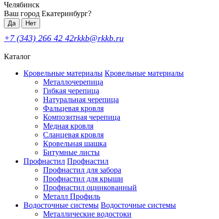
Челябинск
Ваш город Екатеринбург?
Да
Нет
+7 (343) 266 42 42
rkkb@rkkb.ru
Каталог
Кровельные материалы
Кровельные материалы
Металлочерепица
Гибкая черепица
Натуральная черепица
Фальцевая кровля
Композитная черепица
Медная кровля
Сланцевая кровля
Кровельная шашка
Битумные листы
Профнастил
Профнастил
Профнастил для забора
Профнастил для крыши
Профнастил оцинкованный
Металл Профиль
Водосточные системы
Водосточные системы
Металлические водостоки