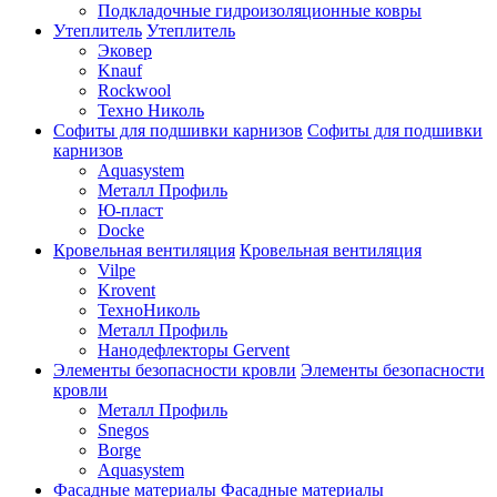
Подкладочные гидроизоляционные ковры
Утеплитель
Утеплитель
Эковер
Knauf
Rockwool
Техно Николь
Софиты для подшивки карнизов
Софиты для подшивки
карнизов
Aquasystem
Металл Профиль
Ю-пласт
Docke
Кровельная вентиляция
Кровельная вентиляция
Vilpe
Krovent
ТехноНиколь
Металл Профиль
Нанодефлекторы Gervent
Элементы безопасности кровли
Элементы безопасности
кровли
Металл Профиль
Snegos
Borge
Aquasystem
Фасадные материалы
Фасадные материалы