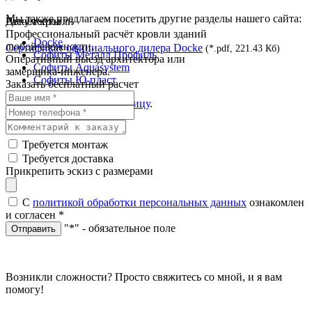
Мы также предлагаем посетить другие разделы нашего сайта:
Документы
Расчёт кровли
Профессиональный расчёт кровли зданий
Docke
любой сложности.
Сертификат официального дилера Docke
(*.pdf, 221.43 Кб)
Софиты Металл Профиль
Оперативный выезд архитектора или
Софиты Aquasystem
замерщика-инженера.
Софиты Ю-пласт
Заказать бесплатный расчет
Перейти на
главную страницу
.
Требуется монтаж
Требуется доставка
Прикрепить эскиз с размерами
С
политикой обработки персональных данных
ознакомлен
и согласен
*
"*" - обязательное поле
Отправить
Возникли сложности? Просто свяжитесь со мной, и я вам
помогу!