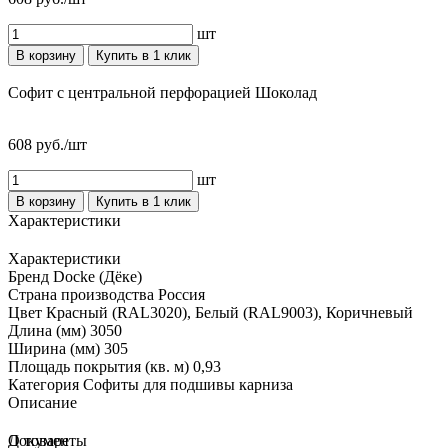
шт
В корзину
Купить в 1 клик
Софит с центральной перфорацией Шоколад
608 руб./шт
шт
В корзину
Купить в 1 клик
Характеристики
Характеристики
Бренд
Docke (Дёке)
Страна производства
Россия
Цвет
Красный (RAL3020), Белый (RAL9003), Коричневый
Длина (мм)
3050
Ширина (мм)
305
Площадь покрытия (кв. м)
0,93
Категория
Софиты для подшивы карниза
Описание
О товаре
Документы