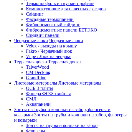
Термопрофиль и гнутый профиль
Комплектующие для навесных фасадов
Сайдинг
Фасадные термопанели
Фиброцементный сайдинг
Фиброцементные панели БЕТЭКО
Сэндвич-панели
Чердачные люки
Чердачные люки
Velux / выходы на крышу
Fakro / Чердачный люк
Vilpe / Люк на чердаке
Террасная доска
Террасная доска
TalverWood
CM Decking
GrandLine
Листовые материалы
Листовые материалы
ОСБ-3 плиты
Фанера ФСФ хвойная
СМЛ
Аквапанели
Зонты на трубы и колпаки на забор, флюгеры и
козырьки
Зонты на трубы и колпаки на забор, флюгеры
и козырьки
Зонты на трубы и колпаки на забор
Флюгеры