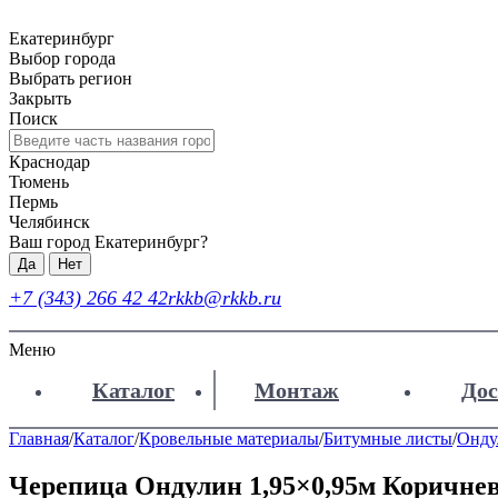
Екатеринбург
Выбор города
Выбрать регион
Закрыть
Поиск
Краснодар
Тюмень
Пермь
Челябинск
Ваш город Екатеринбург?
Да
Нет
+7 (343) 266 42 42
rkkb@rkkb.ru
Меню
Каталог
Монтаж
Дос
Главная
/
Каталог
/
Кровельные материалы
/
Битумные листы
/
Онду
Черепица Ондулин 1,95×0,95м Коричне