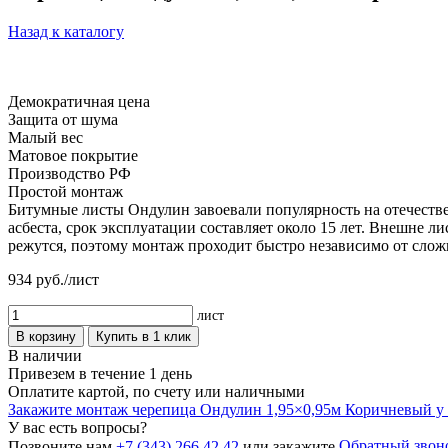
Назад к каталогу
Демократичная цена
Защита от шума
Малый вес
Матовое покрытие
Производство РФ
Простой монтаж
Битумные листы Ондулин завоевали популярность на отечестве
асбеста, срок эксплуатации составляет около 15 лет. Внешне
режутся, поэтому монтаж проходит быстро независимо от слож
934
руб./лист
лист
В корзину
Купить в 1 клик
В наличии
Привезем в течение 1 день
Оплатите картой, по счету или наличными
Закажите монтаж черепица Ондулин 1,95×0,95м Коричневый у 
У вас есть вопросы?
Обратный звон
Позвоните нам
+7 (343) 266 42 42
или закажите