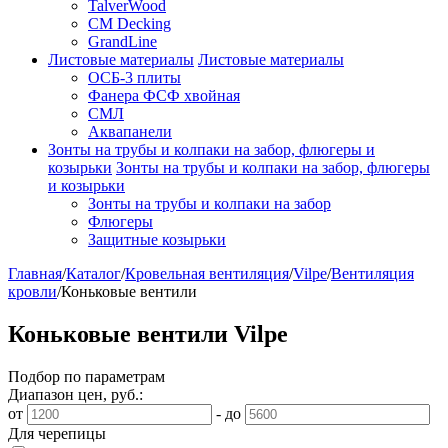
TalverWood
CM Decking
GrandLine
Листовые материалы
Листовые материалы
ОСБ-3 плиты
Фанера ФСФ хвойная
СМЛ
Аквапанели
Зонты на трубы и колпаки на забор, флюгеры и
козырьки
Зонты на трубы и колпаки на забор, флюгеры
и козырьки
Зонты на трубы и колпаки на забор
Флюгеры
Защитные козырьки
Главная
/
Каталог
/
Кровельная вентиляция
/
Vilpe
/
Вентиляция
кровли
/
Коньковые вентили
Коньковые вентили Vilpe
Подбор по параметрам
Диапазон цен, руб.:
от
-
до
Для черепицы