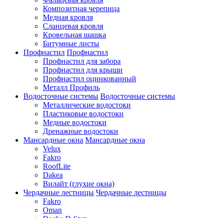
Композитная черепица
Медная кровля
Сланцевая кровля
Кровельная шашка
Битумные листы
Профнастил
Профнастил
Профнастил для забора
Профнастил для крыши
Профнастил оцинкованный
Металл Профиль
Водосточные системы
Водосточные системы
Металлические водостоки
Пластиковые водостоки
Медные водостоки
Дренажные водостоки
Мансардные окна
Мансардные окна
Velux
Fakro
RoofLite
Dakea
Вилайт (глухие окна)
Чердачные лестницы
Чердачные лестницы
Fakro
Oman