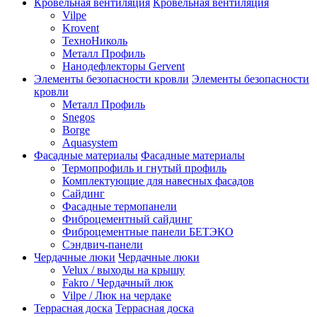
Кровельная вентиляция
Кровельная вентиляция
Vilpe
Krovent
ТехноНиколь
Металл Профиль
Нанодефлекторы Gervent
Элементы безопасности кровли
Элементы безопасности
кровли
Металл Профиль
Snegos
Borge
Aquasystem
Фасадные материалы
Фасадные материалы
Термопрофиль и гнутый профиль
Комплектующие для навесных фасадов
Сайдинг
Фасадные термопанели
Фиброцементный сайдинг
Фиброцементные панели БЕТЭКО
Сэндвич-панели
Чердачные люки
Чердачные люки
Velux / выходы на крышу
Fakro / Чердачный люк
Vilpe / Люк на чердаке
Террасная доска
Террасная доска