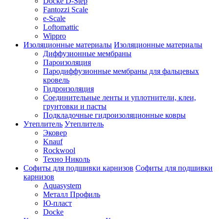
Docke D-Step
Fantozzi Scale
e-Scale
Loftomattic
Wippro
Изоляционные материалы
Изоляционные материалы
Диффузионные мембраны
Пароизоляция
Пародиффузионные мембраны для фальцевых
кровель
Гидроизоляция
Соединительные ленты и уплотнители, клеи,
грунтовки и пасты
Подкладочные гидроизоляционные ковры
Утеплитель
Утеплитель
Эковер
Knauf
Rockwool
Техно Николь
Софиты для подшивки карнизов
Софиты для подшивки
карнизов
Aquasystem
Металл Профиль
Ю-пласт
Docke