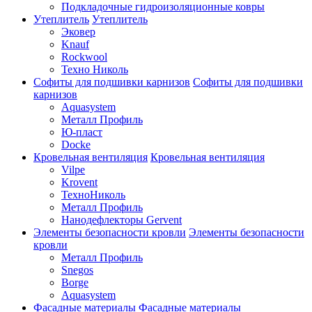
Подкладочные гидроизоляционные ковры
Утеплитель
Утеплитель
Эковер
Knauf
Rockwool
Техно Николь
Софиты для подшивки карнизов
Софиты для подшивки
карнизов
Aquasystem
Металл Профиль
Ю-пласт
Docke
Кровельная вентиляция
Кровельная вентиляция
Vilpe
Krovent
ТехноНиколь
Металл Профиль
Нанодефлекторы Gervent
Элементы безопасности кровли
Элементы безопасности
кровли
Металл Профиль
Snegos
Borge
Aquasystem
Фасадные материалы
Фасадные материалы