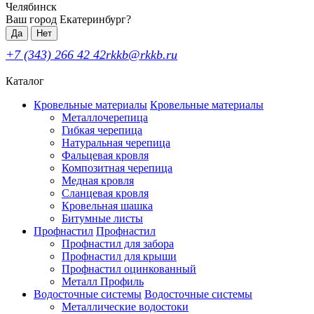
Челябинск
Ваш город Екатеринбург?
Да
Нет
+7 (343) 266 42 42
rkkb@rkkb.ru
Каталог
Кровельные материалы
Кровельные материалы
Металлочерепица
Гибкая черепица
Натуральная черепица
Фальцевая кровля
Композитная черепица
Медная кровля
Сланцевая кровля
Кровельная шашка
Битумные листы
Профнастил
Профнастил
Профнастил для забора
Профнастил для крыши
Профнастил оцинкованный
Металл Профиль
Водосточные системы
Водосточные системы
Металлические водостоки