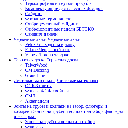
Термопрофиль и гнутый профиль
Комплектующие для навесных фасадов
Сайдинг
Фасадные термопанели
Фиброцементный сайдинг
Фиброцементные панели БЕТЭКО
Сэндвич-панели
Чердачные люки
Чердачные люки
Velux / выходы на крышу
Fakro / Чердачный люк
Vilpe / Люк на чердаке
Террасная доска
Террасная доска
TalverWood
CM Decking
GrandLine
Листовые материалы
Листовые материалы
ОСБ-3 плиты
Фанера ФСФ хвойная
СМЛ
Аквапанели
Зонты на трубы и колпаки на забор, флюгеры и
козырьки
Зонты на трубы и колпаки на забор, флюгеры
и козырьки
Зонты на трубы и колпаки на забор
Флюгеры