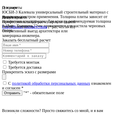
О товаре
Документы
ЮСБИ-3 Калевала универсальный строительный материал с
широким спектром применения. Толщина плиты зависит от
Документы
Расчёт кровли
назначения конструкции. Для кровли рекомендуемая толщина
Профессиональный расчёт кровли зданий
9-15мм. Толщина 22мм применяется для настила черновых
любой сложности.
Сертификат соответствия
(*.pdf, 411.09 Кб)
полов.
Оперативный выезд архитектора или
замерщика-инженера.
Заказать бесплатный расчет
Требуется монтаж
Требуется доставка
Прикрепить эскиз с размерами
С
политикой обработки персональных данных
ознакомлен
и согласен
*
"*" - обязательное поле
Отправить
Возникли сложности? Просто свяжитесь со мной, и я вам