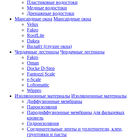
Пластиковые водостоки
Медные водостоки
Дренажные водостоки
Мансардные окна
Мансардные окна
Velux
Fakro
RoofLite
Dakea
Вилайт (глухие окна)
Чердачные лестницы
Чердачные лестницы
Fakro
Oman
Docke D-Step
Fantozzi Scale
e-Scale
Loftomattic
Wippro
Изоляционные материалы
Изоляционные материалы
Диффузионные мембраны
Пароизоляция
Пародиффузионные мембраны для фальцевых
кровель
Гидроизоляция
Соединительные ленты и уплотнители, клеи,
грунтовки и пасты