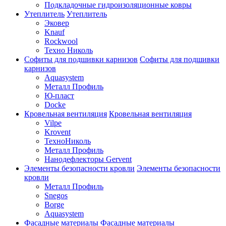
Подкладочные гидроизоляционные ковры
Утеплитель
Утеплитель
Эковер
Knauf
Rockwool
Техно Николь
Софиты для подшивки карнизов
Софиты для подшивки
карнизов
Aquasystem
Металл Профиль
Ю-пласт
Docke
Кровельная вентиляция
Кровельная вентиляция
Vilpe
Krovent
ТехноНиколь
Металл Профиль
Нанодефлекторы Gervent
Элементы безопасности кровли
Элементы безопасности
кровли
Металл Профиль
Snegos
Borge
Aquasystem
Фасадные материалы
Фасадные материалы