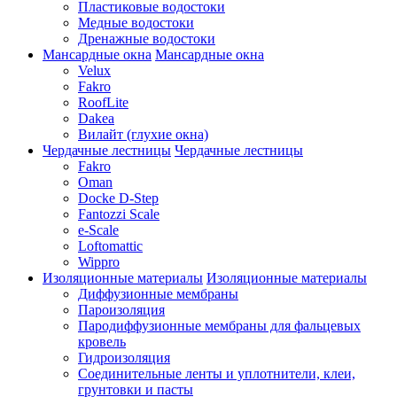
Пластиковые водостоки
Медные водостоки
Дренажные водостоки
Мансардные окна
Мансардные окна
Velux
Fakro
RoofLite
Dakea
Вилайт (глухие окна)
Чердачные лестницы
Чердачные лестницы
Fakro
Oman
Docke D-Step
Fantozzi Scale
e-Scale
Loftomattic
Wippro
Изоляционные материалы
Изоляционные материалы
Диффузионные мембраны
Пароизоляция
Пародиффузионные мембраны для фальцевых
кровель
Гидроизоляция
Соединительные ленты и уплотнители, клеи,
грунтовки и пасты