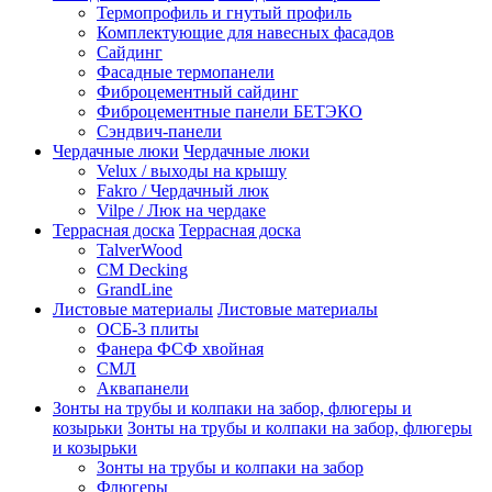
Термопрофиль и гнутый профиль
Комплектующие для навесных фасадов
Сайдинг
Фасадные термопанели
Фиброцементный сайдинг
Фиброцементные панели БЕТЭКО
Сэндвич-панели
Чердачные люки
Чердачные люки
Velux / выходы на крышу
Fakro / Чердачный люк
Vilpe / Люк на чердаке
Террасная доска
Террасная доска
TalverWood
CM Decking
GrandLine
Листовые материалы
Листовые материалы
ОСБ-3 плиты
Фанера ФСФ хвойная
СМЛ
Аквапанели
Зонты на трубы и колпаки на забор, флюгеры и
козырьки
Зонты на трубы и колпаки на забор, флюгеры
и козырьки
Зонты на трубы и колпаки на забор
Флюгеры