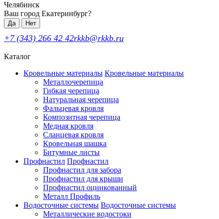
Челябинск
Ваш город Екатеринбург?
Да
Нет
+7 (343) 266 42 42
rkkb@rkkb.ru
Каталог
Кровельные материалы
Кровельные материалы
Металлочерепица
Гибкая черепица
Натуральная черепица
Фальцевая кровля
Композитная черепица
Медная кровля
Сланцевая кровля
Кровельная шашка
Битумные листы
Профнастил
Профнастил
Профнастил для забора
Профнастил для крыши
Профнастил оцинкованный
Металл Профиль
Водосточные системы
Водосточные системы
Металлические водостоки