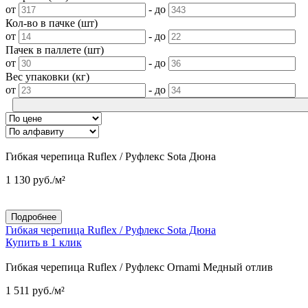
от
-
до
Кол-во в пачке (шт)
от
-
до
Пачек в паллете (шт)
от
-
до
Вес упаковки (кг)
от
-
до
Гибкая черепица Ruflex / Руфлекс Sota Дюна
1 130
руб.
/м²
Подробнее
Гибкая черепица Ruflex / Руфлекс Sota Дюна
Купить в 1 клик
Гибкая черепица Ruflex / Руфлекс Ornami Медный отлив
1 511
руб.
/м²